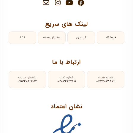
لینک های سریع
فروشگاه
گز آردی
سفارش عمده
sbs
ارتباط با ما
شماره همراه
شماره ثابت
پشتیبان سایت
09134842352
03834642411
09132823872
نشان اعتماد