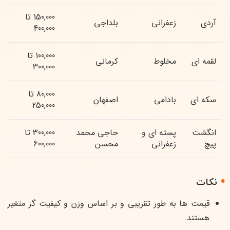
150,000 تا
آردی
زعفرانی
بلداجی
400,000
100,000 تا
لقمه ای
مخلوط
کرمانی
300,000
80,000 تا
سکه ای
بادامی
اصفهان
250,000
انگشت
پسته ای و
حاجی محمد
300,000 تا
پیچ
زعفرانی
محسن
600,000
نکات
قیمت ها به طور تقریبی و بر اساس وزن و کیفیت گز متغیر
هستند.