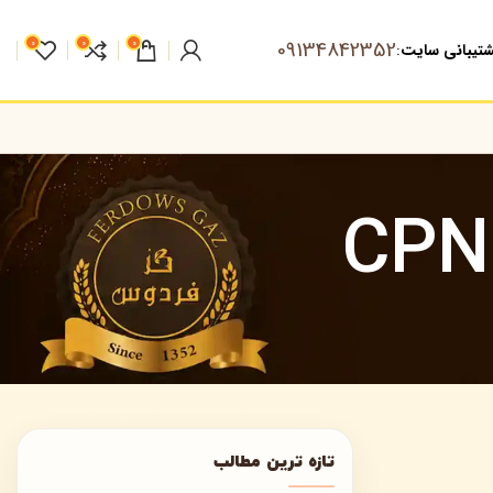
09134842352
0
0
0
تیبانی سایت
:
تازه ترین مطالب