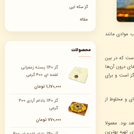
گز سکه ایی
مقاله
 موادی مانند
محصولات
 است که در بین
ای درون آن‌ها
گز ۴۰٪ پسته زعفرانی
گز است و برای
لقمه ای ۴۰۰ گرمی
1,170,000
تومان
ای و مخلوط از
گز ۴۰٪ بادام آردی ۴۰۰
گرمی
770,000
تومان
د بود. معمولا
های 30 درصد ارزان‌تر از گزهای 60 درصد هستند. برای تهیه بهترین
گز ۴۰٪ بادام لقمه ای ۴۰۰