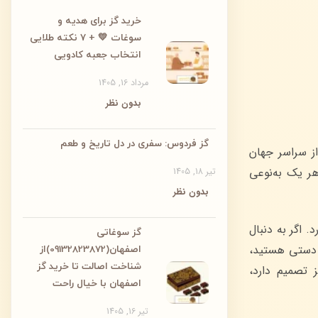
خرید گز برای هدیه و
سوغات 💛 + ۷ نکته طلایی
انتخاب جعبه کادویی
مرداد 16, 1405
بدون نظر
گز فردوس: سفری در دل تاریخ و طعم
ز سراسر جهان
ر یک به‌نوعی
تیر 18, 1405
بدون نظر
 اگر به دنبال
گز سوغاتی
 دستی هستید،
اصفهان(09132823872)از
شناخت اصالت تا خرید گز
 تصمیم دارد،
اصفهان با خیال راحت
تیر 16, 1405