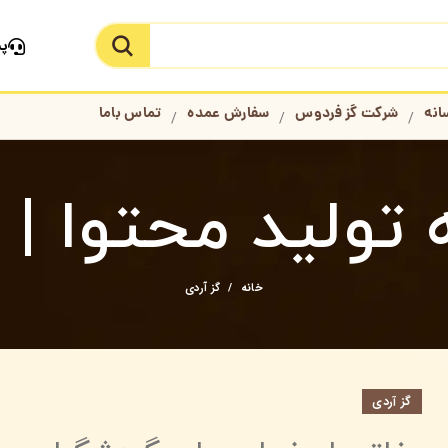
پش
جستجو در سایت
انه
شرکت گز فردوس
سفارش عمده
تماس باما
ولید محتوا | CPN
خانه
گز آردی
گز آردی