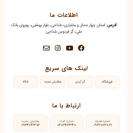
اطلاعات ما
آدرس
: استان چهار محال و بختیاری، بلداجی، بلوار بهشتی، روبروی بانک
ملی، گز فردوس بلداجی
لینک های سریع
فروشگاه
گز آردی
سفارش عمده
sbs
ارتباط با ما
شماره همراه
شماره ثابت
پشتیبان سایت
09134842352
03834642411
09132823872