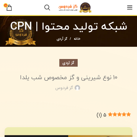
0
شبکه تولید محتوا | CPN
خانه
گز آردی
گز آردی
10 نوع شیرینی و گز مخصوص شب یلدا
گز فردوس
)
1
(
5