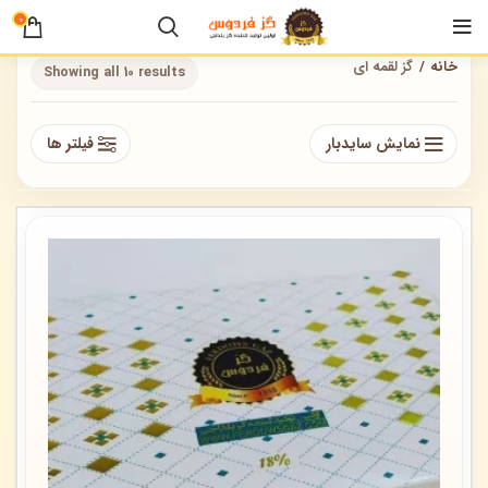
0
خانه
گز لقمه ای
Showing all 10 results
نمایش سایدبار
فیلتر ها