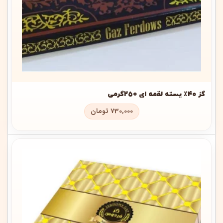
گز ۴۰٪ پسته لقمه ای 250گرمی
730,000
تومان