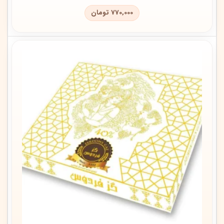
770,000
تومان