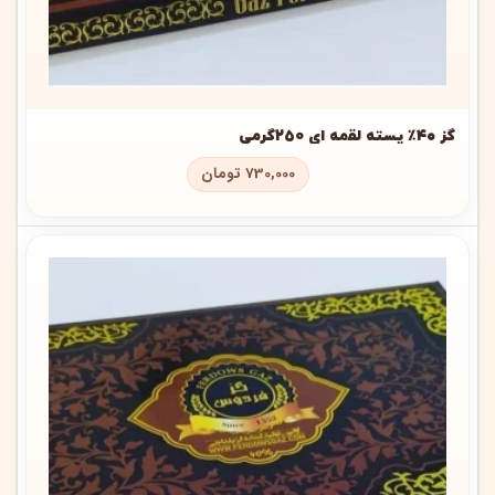
گز ۴۰٪ پسته لقمه ای 250گرمی
730,000
تومان