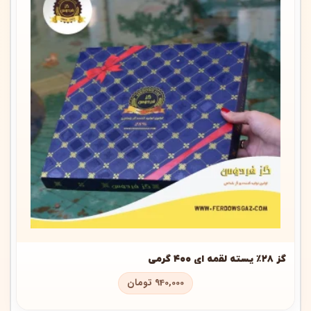
گز ۲۸٪ پسته لقمه ای ۴۰۰ گرمی
940,000
تومان