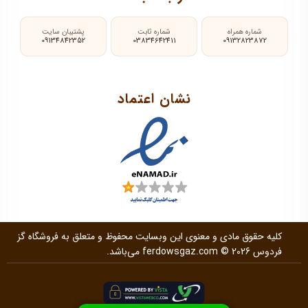
شماره همراه
شماره ثابت
پشتیبان سایت
09134842352
03834642411
09132823872
نشان اعتماد
کلیه حقوق مادی و معنوی این وبسایت محفوظ و متعلق به فروشگاه گز
فردوس
© 2026 می‌باشد.
ferdowsgaz.com