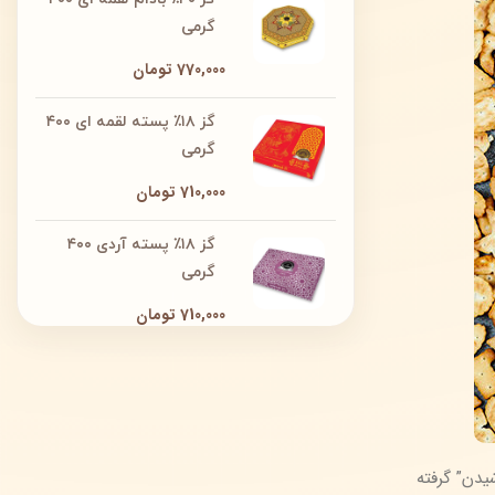
گرمی
770,000
تومان
گز ۱۸٪ پسته لقمه ای ۴۰۰
گرمی
710,000
تومان
گز ۱۸٪ پسته آردی ۴۰۰
گرمی
710,000
تومان
sprit” به معنای “افشاندن” یا “پاشیدن” گرفته