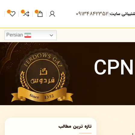
09134842352
0
0
0
تیبانی سایت
:
Persian
تازه ترین مطالب