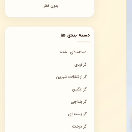
بدون نظر
دسته بندی ها
دسته‌بندی نشده
گز آردی
گز از تنقلات شیرین
گز انگبین
گز بلداجی
گز پسته ای
گز درخت