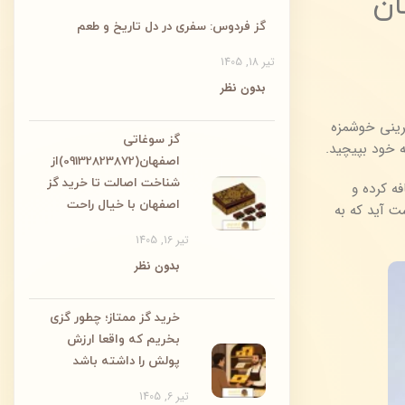
ان
گز فردوس: سفری در دل تاریخ و طعم
تیر 18, 1405
بدون نظر
رینی خوشمزه
گز سوغاتی
ه خود بپیچید.
اصفهان(09132823872)از
شناخت اصالت تا خرید گز
ه کرده و
اصفهان با خیال راحت
ت آید که به
تیر 16, 1405
بدون نظر
خرید گز ممتاز؛ چطور گزی
بخریم که واقعا ارزش
پولش را داشته باشد
تیر 6, 1405