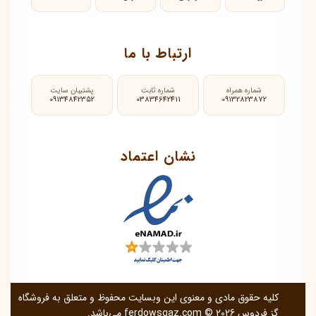
ارتباط با ما
شماره همراه
شماره ثابت
پشتیبان سایت
09134842352
03834642411
09132823872
نشان اعتماد
کلیه حقوق مادی و معنوی این وبسایت محفوظ و متعلق به فروشگاه
گز فردوس
© 2026 می‌باشد.
ferdowsgaz.com