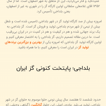
شنیده‌اید و فکر می‌کردید، این گز متعلق به شهر اصفهان است. اما از سال
1352 اقای غلامعلی سلطانی اولین کارگاه گز را در شهری به غیر از اصفهان،
یعنی بلداجی تأسیس کرد.
امروزه بیش از صد کارگاه تولید گز در شهر بلداجی تاسیس شده است و شغل
بیش از نیمی از شهر مردم بلداجی تولید و فروش گز است. گز بلداجی به
یک برند جهانی شده و هم در کیفیت و هم ذر کمیت در در ایران بی‌رقیب
است. ما درین مقاله تصمیم داریم، گز بلداجی را به اختصار معرفی کنیم و
اولین کارگاه تولید گز بلداجی که امروزه یکی از
بهترین و بزرگترین برندهای
تولید گز
در ایران است را معرفی کنیم، با ما همراه باشید.
بلداجی؛ پایتخت کنونی گز ایران
حدود ششصد تا هفتصد سال پیش نوعی حلوا موسوم به حلوای گز در شهر
بلداجی تولید می‌شد. ماده‌ی اصلی این حلوا،
گزانگبین
(گیاهی وحشی که