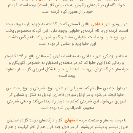
خواستگاه ان در کوه‌های زاگرس به خصوص کلار است) بوده است، گز نام
خود را از همین گیاه گرفته است.
در ورودی شهر
بلداجی
بالای قسمتی که در گذشته به چهاربازار معروف بوده
است، گردنه‌ای با نام گردنه‌ی حلوایی وجود دارد. این گردنه مخصوص پخت
این نوع حلوا بوده است. حلوایی سفید رنگ و شیرین که طعم گس داشت.
این حلوا پایه و اساس گز بوده است.
به خاطر نزدیکی شهر بلداجی به منطقه اصفهان ( مسافتی بالغ بر 136 کیلومتر
و زمانی 1.5) این حلوا کم کم در منطقه‌ی اصفهان به خصوص گلپایگان و
خوانسار هم گسترش می‌یابد. البته این حلوا با شکل امروزی گز بسیار متفاوت
بوده است.
در طول چندین سال کم کم تغییراتی در شکل، نوع، شیرینی و نوع پخت این
حلوا ایجاد می‌شود و در اوایل دوره‌ی قاجاری تبدیل به شکل و شمایل گز
امروزی می‌شود. این شیرینی کم‌کم به دربار راه پیدا می‌کند و حتی شیرینی
محبوب ناصرالدین شاه بوده است.
با توجه به هنر و صنعت مردم
اصفهان
، گز و کارگاه‌های تولید گز در اصفهان
هرروز بیشتر و بیشتر می‌شود. گز در طول چند قرن هم از نظر کیفیت و هم از