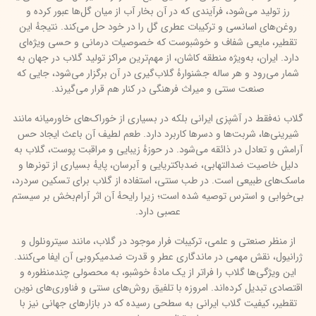
رز تولید می‌شود، فرآیندی که در آن بخار آب از میان گل‌ها عبور کرده و
روغن‌های اسانسی و ترکیبات عطری گل را در خود حل می‌کند. نتیجهٔ این
تقطیر، مایعی شفاف و خوشبوست که خصوصیات درمانی و حسی ویژه‌ای
دارد. ایران، به‌ویژه منطقه کاشان، از مهم‌ترین مراکز تولید گلاب در جهان به
شمار می‌رود و هر ساله جشنوارهٔ گلاب‌گیری در آن برگزار می‌شود، جایی که
صنعت سنتی و میراث فرهنگی در کنار هم قرار می‌گیرند.
گلاب نه‌فقط در آشپزی ایرانی بلکه در بسیاری از خوراک‌های خاورمیانه مانند
شیرینی‌ها، شربت‌ها و دسرها کاربرد دارد. طعم لطیف آن باعث ایجاد حس
آرامش و تعادل در ذائقه می‌شود. در حوزهٔ زیبایی و مراقبت پوست، گلاب به
دلیل خاصیت ضدالتهابی، ضدباکتریایی و آبرسان، پایهٔ بسیاری از تونرها و
ماسک‌های طبیعی است. در طب سنتی، استفاده از گلاب برای تسکین سردرد،
بی‌خوابی و استرس توصیه شده است؛ زیرا رایحهٔ آن اثر آرام‌بخش بر سیستم
عصبی دارد.
از منظر صنعتی و علمی، ترکیبات فرار موجود در گلاب، مانند سیترونلول و
ژرانیول، نقش مهمی در ماندگاری عطر و قدرت ضد‌میکروبی آن ایفا می‌کنند.
این ویژگی‌ها گلاب را فراتر از یک مادهٔ خوشبو، به محصولی چندمنظوره و
اقتصادی تبدیل کرده‌اند. امروزه با تلفیق روش‌های سنتی و فناوری‌های نوین
تقطیر، کیفیت گلاب ایرانی به سطحی رسیده که در بازارهای جهانی نیز با