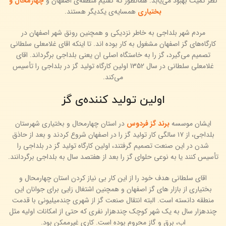
نظر کمیت بهبود می‌یابد. همانطور که گفتیم منطقه‌ی اصفهان و
چهارمحال و
بختیاری
همسایه‌ی یکدیگر هستند.
مردم شهر بلداجی به خاطر نزدیکی و همچنین رونق شهر اصفهان در
کارگاه‌های گز اصفهان مشغول به کار بوده اند. تا اینکه اقای غلامعلی سلطانی
تصمیم می‌گیرد، گز را به خاستگاه اصلی ان یعنی بلداجی برگرداند. اقای
غلامعلی سلطانی در سال 1352 اولین کارگاه تولید گز در بلداجی را تأسیس
می‌کند.
اولین تولید کننده‌ی گز
ایشان موسسه
برند گز فردوس
در استان چهارمحال و بختیاری شهرستان
بلداجی، از ۱۷ سالگی کار تولید گز را در اصفهان شروع کردند و بعد از حاذق
شدن در این صنعت تصمیم گرفتند، اولین کارگاه تولید گز در بلداجی را
تأسیس کنند یا به نوعی حلوای گز را بعد از هفتصد سال به بلداجی برگردانند.
اقای سلطانی هدف خود را از این کار بی نیاز کردن استان چهارمحال و
بختیاری از بازار های گز اصفهان و همچنین اشتغال زایی برای جوانان این
منطقه دانسته‌ است. البته انتقال صنعت گز از شهری چندمیلیونی با قدمت
چندهزار سال به یک شهر کوچک چندهزار نفری که حتی از امکانات اولیه مثل
اب، برق و گاز محروم بوده است. کاری غیرممکن بود.