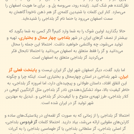
نقل‌کننده هم شک کنید. زاینده ‌رود، سی‌وسه پل و.. برای ما هویت اصفهان را
می‌سازد. کنار این کلمات با شنیدین کلمه‌ی گز هم ذهن ناخودآگاهمان به
سمت اصفهان می‌رود یا حنما نام گز بلداجی را شنیده‌اید.
حالا بگذارید اولین شوک را به شما وارد کنیم!! اگر کسی به شما بگوید که
بیشتر از نصف گزهای ایران در شهر
بلداجی چهار محال و بختیاری
، تهیه و
تولید می‌شود، چه واکنشی خواهید داشت. احتمالا این جمله را محال
می‌دانید و گز را فقط متعلق به اصفهان می‌دانید یا احتمالا تابحال فکر
می‌کردید گز بلداجی متعلق به اصفهان است.
اما باید گفت، دیگر اصفهان شهر اول گز ایران نیست و
پایتخت فعلی گز
ایران
، شهر بلداجی در استان چهارمحال و بختیاری است. اینکه چرا و چگونه
این اتفاق افتاد، داستان طولانی و پیچیده‌ای دارد، اما امروزه گز بلداجی، به
خاطر کیفیت بالا، مواد تشکیل‌دهنده‌ی نادر گز بلداجی مثل گزانگبین کوهی در
کلار بلداجی، طرز تهیه‌ی متنوع و با کیفیت‌تر گز بلداجی و…تبدیل به مهترین
شهر تولید گز در ایران شده است.
احتمالا گز بلداجی را از زمانی که به صورت گز لقمه‌ای در پلاستیک‌های ساده و
کارتن‌های مقوایی ارائه می‌شد، بیاد دارید. احتمالا کلمات
گز فردوس
بلداجی،
گز اصلی بلداجی، گز سلطانی بلداجی یا گز طهماسبی بلداجی را به کررات