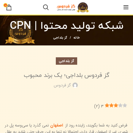
0
شبکه تولید محتوا | CPN
خانه
گز بلداجی
گز بلداجی
گز فردوس بلداجی؛ یک برند محبوب
گز فردوس
)
2
(
3
فرض کنید به شما بگویند، زاینده رود از
اصفهان
نمی گذرد یا سی‌وسه پل در
شهری غیر از اصفهان قرار دارد، احتمالا نه تنها به این حرف حتی شاید به عقل