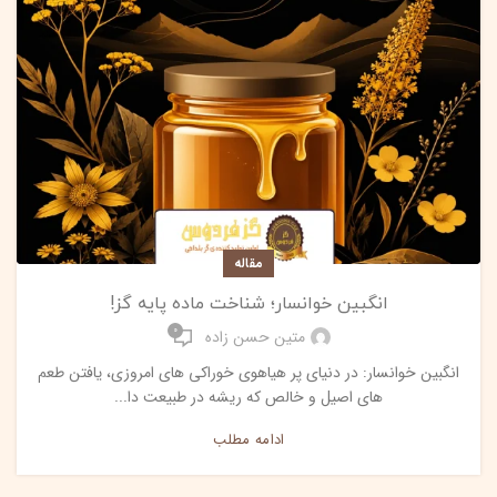
مقاله
انگبین خوانسار؛ شناخت ماده پایه گز!
0
متین حسن زاده
انگبین خوانسار: در دنیای پر هیاهوی خوراکی های امروزی، یافتن طعم
های اصیل و خالص که ریشه در طبیعت دا...
ادامه مطلب