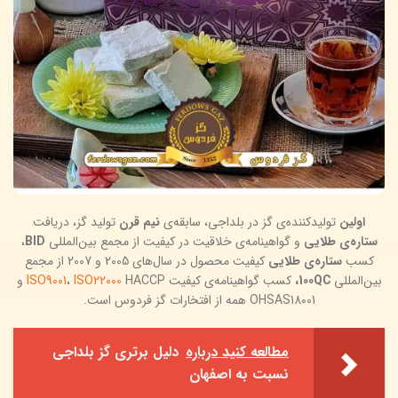
اولین
تولیدکننده‌ی گز در بلداجی، سابقه‌ی
نیم قرن
تولید گز، دریافت
ستاره‌ی طلایی
و گواهینامه‌ی خلاقیت در کیفیت از مجمع بین‌المللی
BID
،
کسب
ستاره‌ی طلایی
کیفیت محصول در سال‌های 2005 و 2007 از مجمع
بین‌المللی
100QC،
کسب گواهینامه‌ی کیفیت
ISO22000
،
ISO9001
HACCP و
OHSAS18001 همه از افتخارات گز فردوس است.
مطالعه کنید درباره‌
دلیل برتری گز بلداجی
نسبت به اصفهان