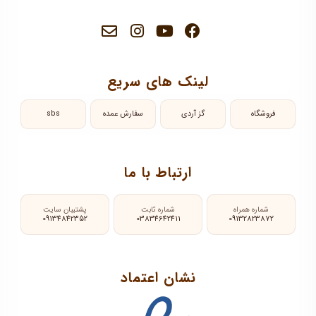
لینک های سریع
فروشگاه
گز آردی
سفارش عمده
sbs
ارتباط با ما
شماره همراه
شماره ثابت
پشتیبان سایت
09134842352
03834642411
09132823872
نشان اعتماد