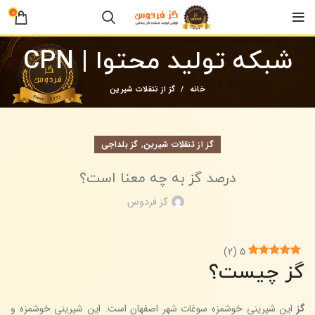
0
شبکه تولید محتوا | CPN
خانه
گز از تنقلات شیرین
,
گز از تنقلات شیرین
گز بلداجی
درصد گز به چه معنا است؟
گز فردوس
)
2
(
5
گز چیست؟
گز
این شیرینی خوشمزه سوغات شهر اصفهان است. این شیرینی خوشمزه و