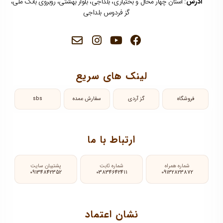
آدرس
: استان چهار محال و بختیاری، بلداجی، بلوار بهشتی، روبروی بانک ملی،
گز فردوس بلداجی
لینک های سریع
فروشگاه
گز آردی
سفارش عمده
sbs
ارتباط با ما
شماره همراه
شماره ثابت
پشتیبان سایت
09134842352
03834642411
09132823872
نشان اعتماد