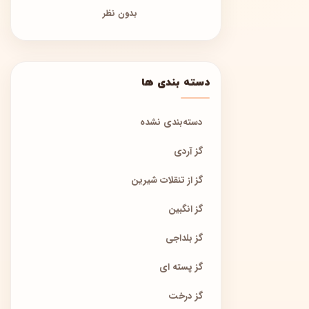
بدون نظر
دسته بندی ها
دسته‌بندی نشده
گز آردی
گز از تنقلات شیرین
گز انگبین
گز بلداجی
گز پسته ای
گز درخت