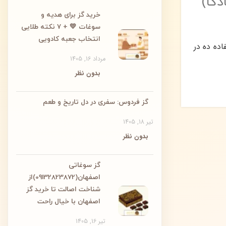
دکا)
خرید گز برای هدیه و
سوغات 💛 + ۷ نکته طلایی
انتخاب جعبه کادویی
 از 0 تا 100 گلوکز استفاده ده در
مرداد 16, 1405
بدون نظر
گز فردوس: سفری در دل تاریخ و طعم
تیر 18, 1405
بدون نظر
گز سوغاتی
اصفهان(09132823872)از
شناخت اصالت تا خرید گز
اصفهان با خیال راحت
تیر 16, 1405