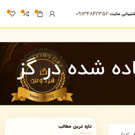
09134842352
0
0
0
تیبانی سایت
:
ده شده در گز
تازه ترین مطالب