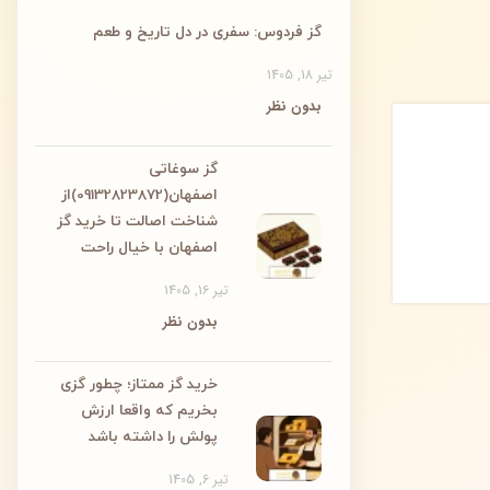
گز فردوس: سفری در دل تاریخ و طعم
تیر 18, 1405
بدون نظر
گز سوغاتی
اصفهان(09132823872)از
شناخت اصالت تا خرید گز
اصفهان با خیال راحت
تیر 16, 1405
بدون نظر
خرید گز ممتاز؛ چطور گزی
بخریم که واقعا ارزش
پولش را داشته باشد
تیر 6, 1405