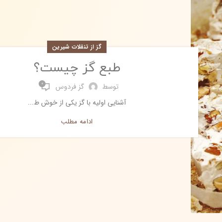
گز از تنقلات شیرین
طبع گز چیست؟
0
توسط
گز فردوس
آشنایی اولیه با گز یکی از خوش ط...
ادامه مطلب