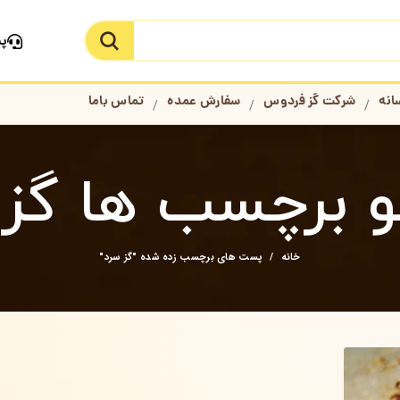
پش
جستجو در سایت
انه
شرکت گز فردوس
سفارش عمده
تماس باما
و برچسب ها گز 
خانه
پست های برچسب زده شده "گز سرد"