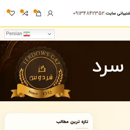
09134842352
0
0
0
تیبانی سایت
:
Persian
سرد
تازه ترین مطالب