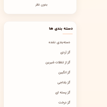
بدون نظر
دسته بندی ها
دسته‌بندی نشده
گز آردی
گز از تنقلات شیرین
گز انگبین
گز بلداجی
گز پسته ای
گز درخت