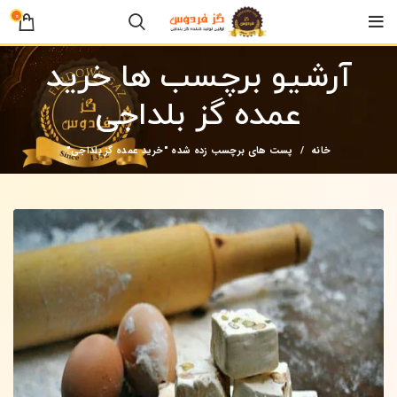
0
آرشیو برچسب ها خرید
عمده گز بلداجی
خانه
پست های برچسب زده شده "خرید عمده گز بلداجی"