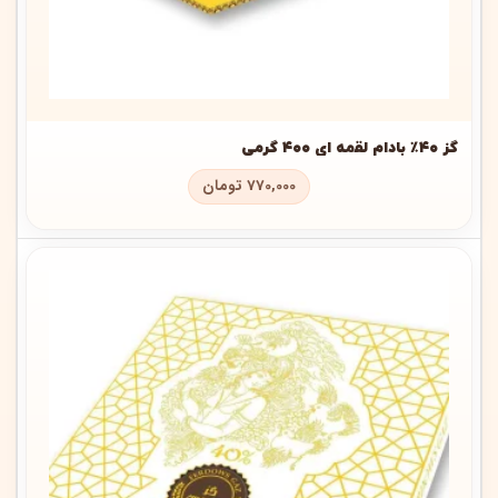
گز ۴۰٪ بادام لقمه ای ۴۰۰ گرمی
770,000
تومان