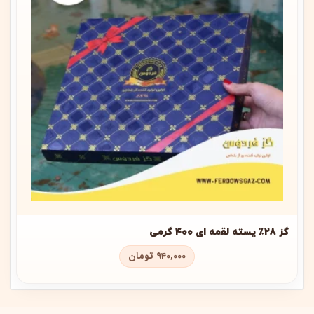
گز ۲۸٪ پسته لقمه ای ۴۰۰ گرمی
940,000
تومان