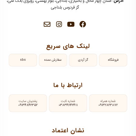
آدرس
: استان چهار محال و بختیاری، بلداجی، بلوار بهشتی، روبروی بانک ملی،
گز فردوس بلداجی
لینک های سریع
فروشگاه
گز آردی
سفارش عمده
sbs
ارتباط با ما
شماره همراه
شماره ثابت
پشتیبان سایت
09134842352
03834642411
09132823872
نشان اعتماد