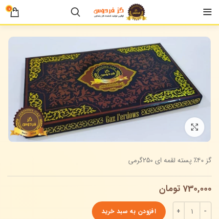
0
خانه
گز لقمه ای
برای بزرگنمایی کلیک کنید
گز ۴۰٪ پسته لقمه ای 250گرمی
730,000
تومان
افزودن به سبد خرید