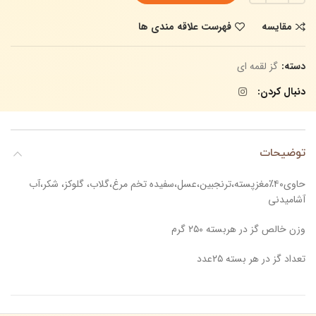
مقایسه
فهرست علاقه مندی ها
دسته:
گز لقمه ای
دنبال کردن
توضیحات
حاوی۴۰٪مغزپسته،ترنجبین،عسل،سفیده تخم مرغ،گلاب، گلوکز، شکر،آب
آشامیدنی
وزن خالص گز در هربسته ۲۵۰ گرم
تعداد گز در هر بسته ۲۵عدد