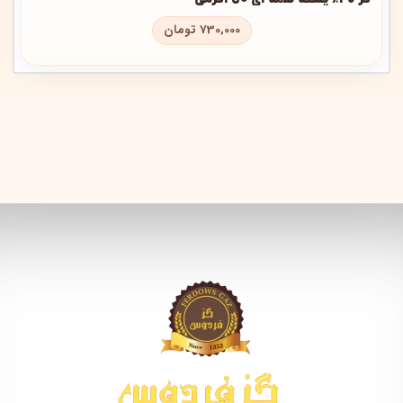
730,000
تومان