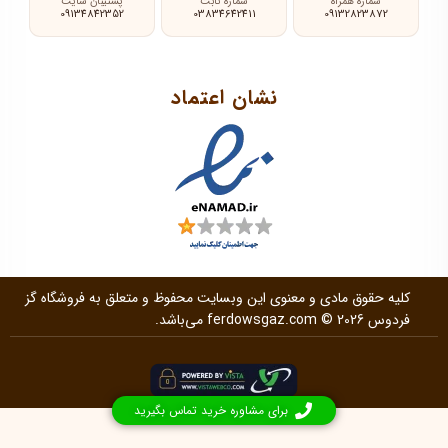
شماره همراه
شماره ثابت
پشتیبان سایت
09134842352
03834642411
09132823872
نشان اعتماد
کلیه حقوق مادی و معنوی این وبسایت محفوظ و متعلق به فروشگاه گز
فردوس
© 2026 می‌باشد.
ferdowsgaz.com
برای مشاوره خرید تماس بگیرید