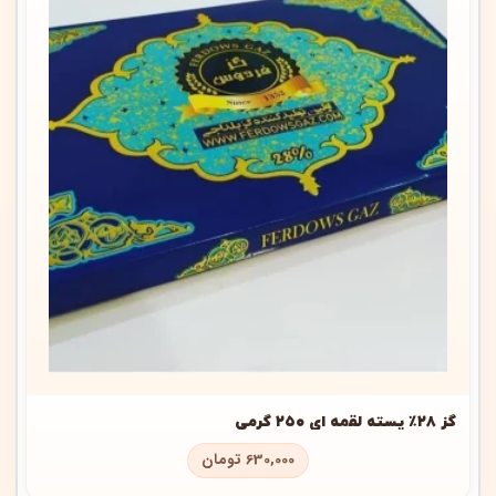
گز ۲۸٪ پسته لقمه ای ۲۵۰ گرمی
630,000
تومان