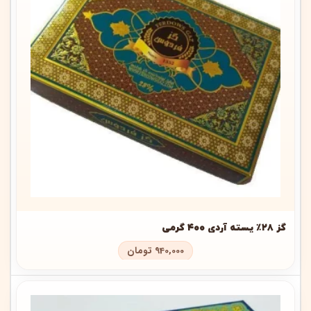
گز ۲۸٪ پسته آردی ۴۰۰ گرمی
940,000
تومان