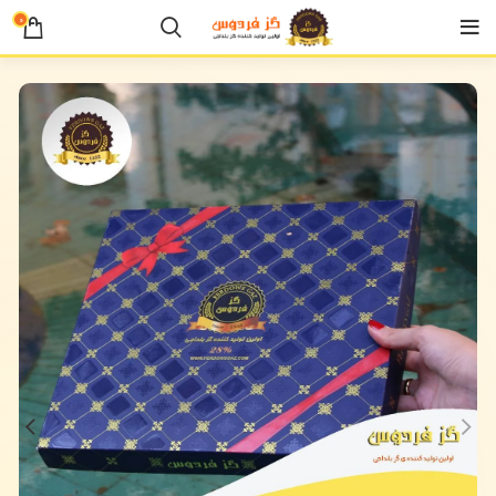
0
خانه
گز لقمه ای