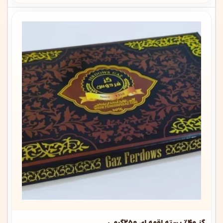
گز ۴۰٪ پسته لقمه ای 250گرمی