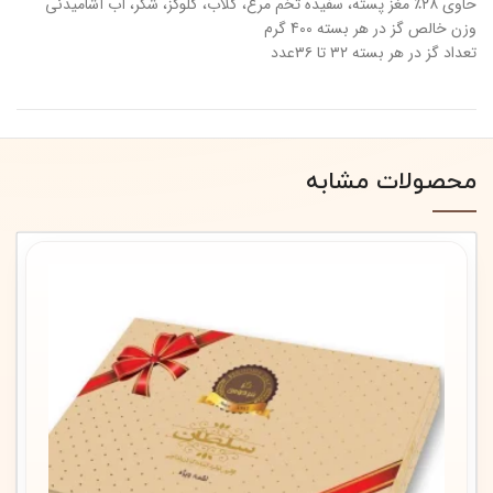
حاوی ۲۸٪ مغز پسته، سفیده تخم مرغ، گلاب، گلوکز، شکر، آب آشامیدنی
وزن خالص گز در هر بسته 400 گرم
تعداد گز در هر بسته ۳۲ تا ۳۶عدد
محصولات مشابه