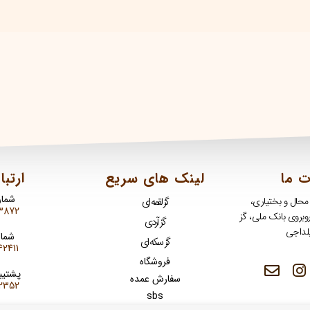
ت ما
لینک های سریع
ارتبا
شمار
 محال و بختیاری،
گز لقمه ای
3872
روبروی بانک ملی، گز
گز آردی
لداجی
شمار
گز سکه ای
2411
فروشگاه
پشتیب
سفارش عمده
2352
sbs