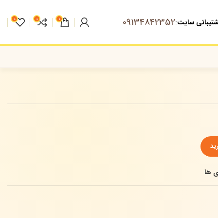
09134842352
0
0
0
تیبانی سایت
:
ید
ی ها