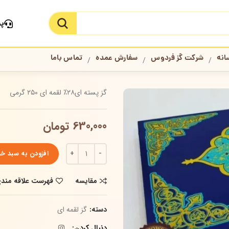
پش
جستجو در سایت
انه
شرکت گز فردوس
سفارش عمده
تماس باما
گز پسته ای۲۸٪ لقمه ای ۲۵۰ گرمی
630,000
تومان
افزودن به سبد خر
مقایسه
فهرست علاقه مند
دسته:
گز لقمه ای
دنبال کردن