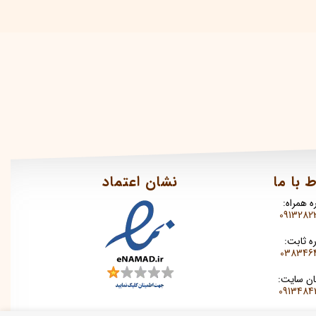
ط با ما
نشان اعتماد
ه همراه:
0913282
ه ثابت:
0383464
ان سایت:
0913484