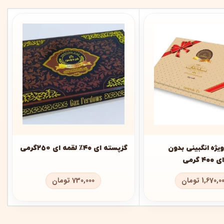
یژه انگبینی بدون
گزپسته ای ۴۰٪ لقمه ای 250گرمی
گرمی
1,670,0
تومان
730,000
تومان