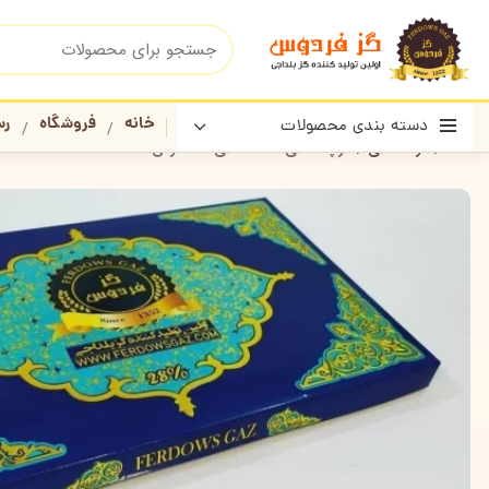
خانه
فروشگاه
رس
دسته بندی محصولات
خانه
گز لقمه ای
گز پسته ای۲۸٪ لقمه ای ۲۵۰ گرمی