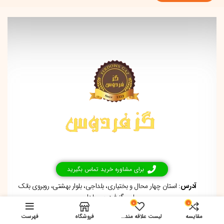
اطلاعات ما
برای مشاوره خرید تماس بگیرید
آدرس
: استان چهار محال و بختیاری، بلداجی، بلوار بهشتی، روبروی بانک
ملی، گز فردوس بلداجی
0
0
مقایسه
لیست علاقه مندی ها
فروشگاه
فهرست