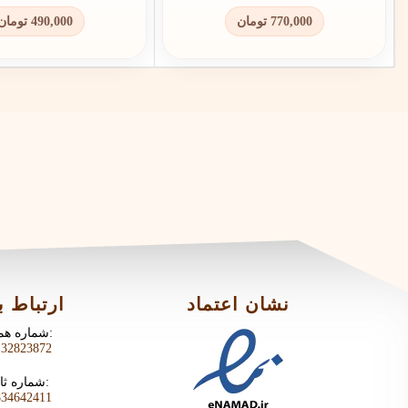
تومان
490,000
تومان
770,000
نشان اعتماد
ارتباط با
شماره همراه:
132823872
شماره ثابت:
834642411