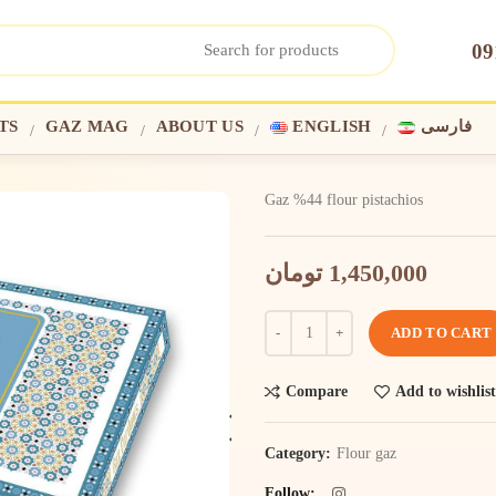
09
TS
GAZ MAG
ABOUT US
ENGLISH
فارسی
Gaz %44 flour pistachios
تومان
1,450,000
ADD TO CART
Compare
Add to wishlist
Category:
Flour gaz
Follow