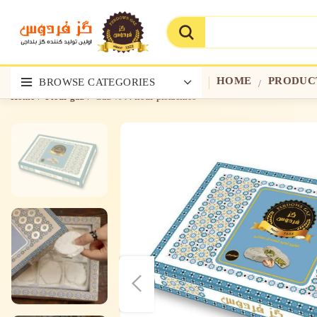
HOME
PRODUC
BROWSE CATEGORIES
Home
Flour gaz
Gaz %44 flour pistachios