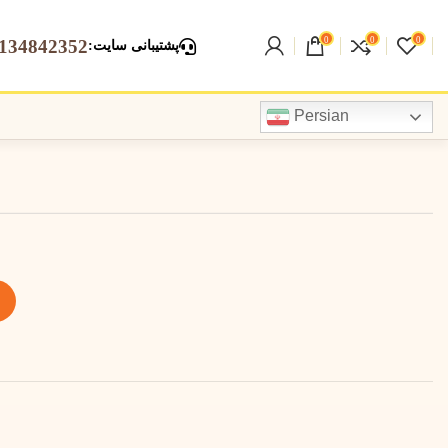
0
0
0
134842352
:
پشتیبانی سایت
Persian