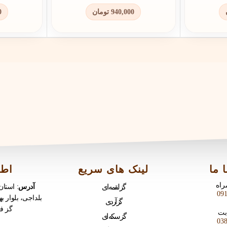
0
تومان
940,000
 ما
لینک های سریع
اطل
گز لقمه ای
آدرس
استان ،
09
بلداجی، بلوار ،
گز آردی
گز ف
گز سکه ای
03