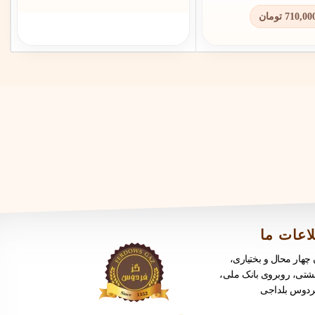
تومان
710,00
اعات ما
: چهار محال و بختیاری
بهشتی، روبروی بانک ملی
ردوس بلداجی