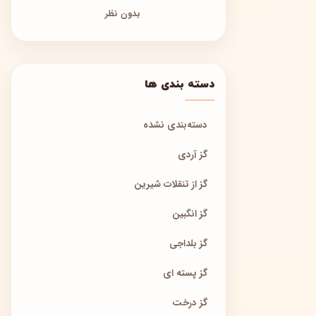
بدون نظر
دسته بندی ها
دسته‌بندی نشده
گز آردی
گز از تنقلات شیرین
گز انگبین
گز بلداجی
گز پسته ای
گز درخت