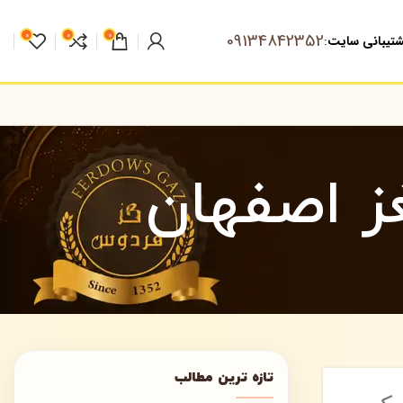
09134842352
0
0
0
تیبانی سایت
:
ز اصفهان
تازه ترین مطالب