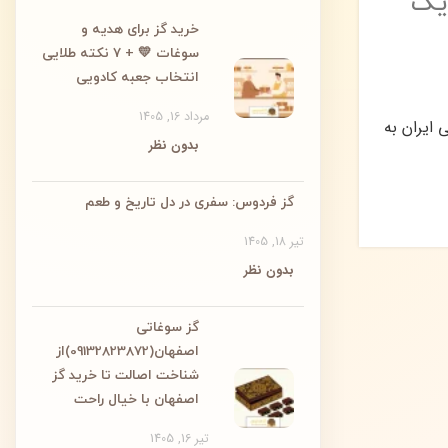
یک
خرید گز برای هدیه و
سوغات 💛 + ۷ نکته طلایی
انتخاب جعبه کادویی
مرداد 16, 1405
ایران به
بدون نظر
گز فردوس: سفری در دل تاریخ و طعم
تیر 18, 1405
بدون نظر
گز سوغاتی
اصفهان(09132823872)از
شناخت اصالت تا خرید گز
اصفهان با خیال راحت
تیر 16, 1405