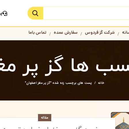
پش
جستجو در سایت
انه
شرکت گز فردوس
سفارش عمده
تماس باما
سب ها گز پر مغ
خانه
پست های برچسب زده شده "گز پر مغز اصفهان"
مقاله