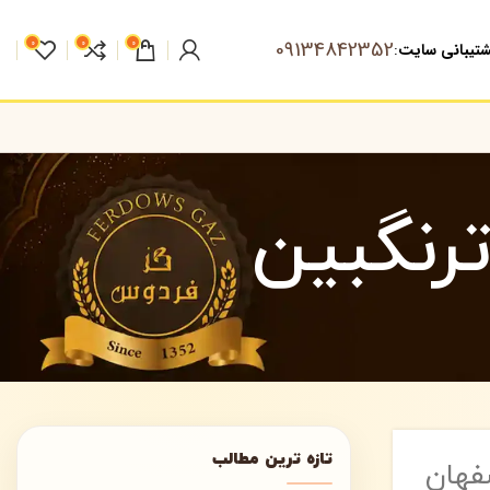
09134842352
0
0
0
تیبانی سایت
:
رنگبین
تازه ترین مطالب
فهان