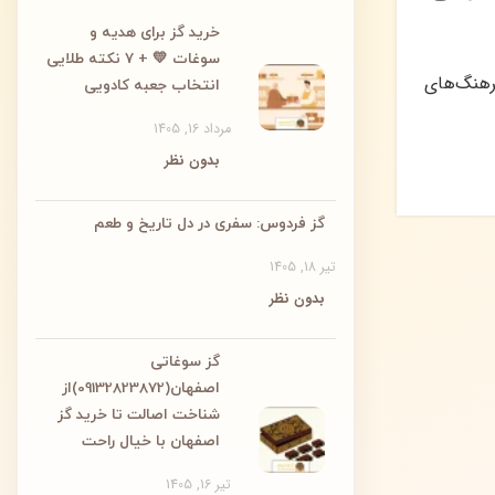
خرید گز برای هدیه و
سوغات 💛 + ۷ نکته طلایی
رهنگ‌های
انتخاب جعبه کادویی
مرداد 16, 1405
بدون نظر
گز فردوس: سفری در دل تاریخ و طعم
تیر 18, 1405
بدون نظر
گز سوغاتی
اصفهان(09132823872)از
شناخت اصالت تا خرید گز
اصفهان با خیال راحت
تیر 16, 1405