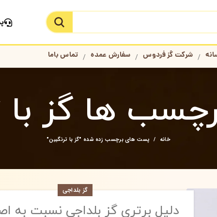
پش
جستجو در سایت
انه
شرکت گز فردوس
سفارش عمده
تماس باما
رچسب ها گز با ت
خانه
پست های برچسب زده شده "گز با ترنگبین"
گز بلداجی
دلیل برتری گز بلداجی نسبت به اص