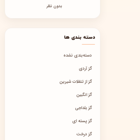
بدون نظر
دسته بندی ها
دسته‌بندی نشده
گز آردی
گز از تنقلات شیرین
گز انگبین
گز بلداجی
گز پسته ای
گز درخت