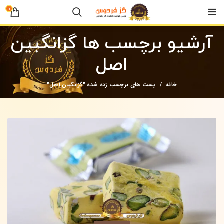
0
آرشیو برچسب ها گزانگبین
اصل
خانه
پست های برچسب زده شده "گزانگبین اصل"