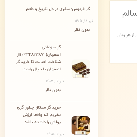
گز فردوس: سفری در دل تاریخ و طعم
الم
تیر 18, 1405
بدون نظر
از هر زمان
گز سوغاتی
اصفهان(09132823872)از
شناخت اصالت تا خرید گز
اصفهان با خیال راحت
تیر 16, 1405
بدون نظر
خرید گز ممتاز؛ چطور گزی
بخریم که واقعا ارزش
پولش را داشته باشد
تیر 6, 1405