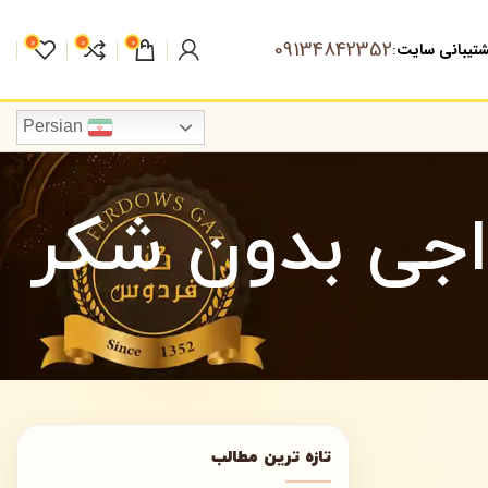
09134842352
0
0
0
تیبانی سایت
:
Persian
اجی بدون شکر
تازه ترین مطالب