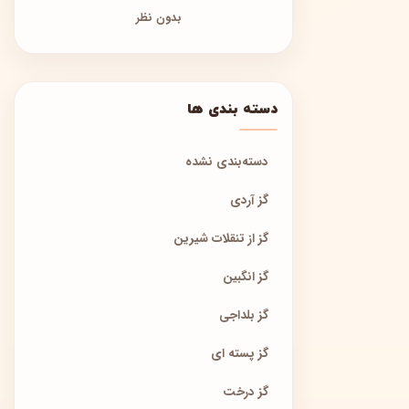
بدون نظر
دسته بندی ها
دسته‌بندی نشده
گز آردی
گز از تنقلات شیرین
گز انگبین
گز بلداجی
گز پسته ای
گز درخت