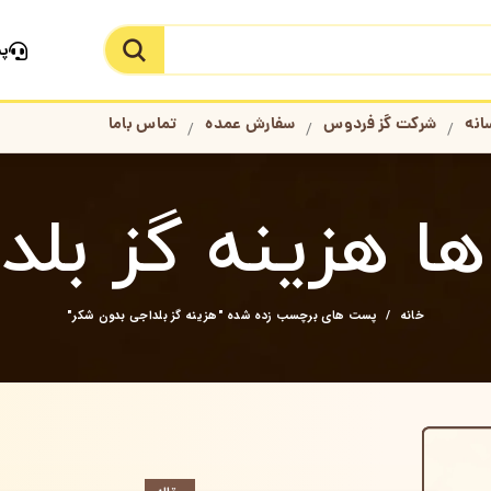
پش
جستجو در سایت
انه
شرکت گز فردوس
سفارش عمده
تماس باما
ا هزینه گز بلد
خانه
پست های برچسب زده شده "هزینه گز بلداجی بدون شکر"