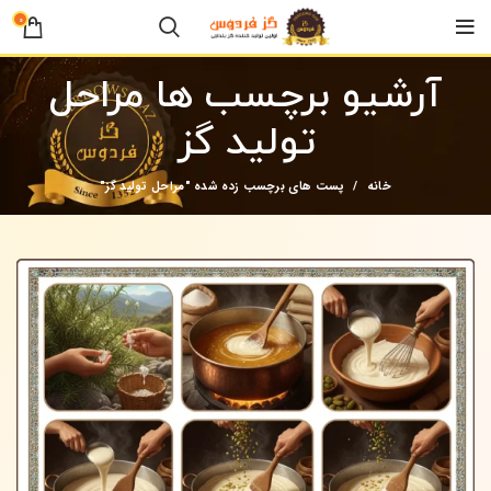
0
آرشیو برچسب ها مراحل
تولید گز
خانه
پست های برچسب زده شده "مراحل تولید گز"