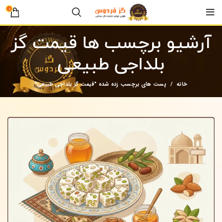
0
آرشیو برچسب ها قیمت گز
بلداجی طبیعی
خانه
پست های برچسب زده شده "قیمت گز بلداجی طبیعی"